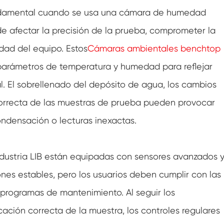
Cámara de aire acondicionado de
undamental cuando se usa una cámara de humedad
temperatura negativa
 afectar la precisión de la prueba, comprometer la
Cámara de prueba climática del laboratorio
de la humedad de la temperatura
idad del equipo. Estos
Cámaras ambientales benchtop
Cámara de altitud de temperatura
parámetros de temperatura y humedad para reflejar
l. El sobrellenado del depósito de agua, los cambios
Cámara de calor húmedo
correcta de las muestras de prueba pueden provocar
Horno de secado
ondensación o lecturas inexactas.
Dispositivos de prueba para paneles
fotovoltaicos
ndustria LIB están equipadas con sensores avanzados 
Cámara de clima frío
es estables, pero los usuarios deben cumplir con las
Cámara de pruebas de degradación
fotovoltaica
rogramas de mantenimiento. Al seguir los
ación correcta de la muestra, los controles regulares
Cámara de acondicionamiento