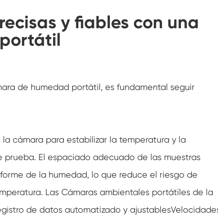
Gabinete de baja temperatura constante
ecisas y fiables con una
ortátil
Cámara de congelación de deshielo
Cámara de prueba a prueba de explosión
Cámara de prueba de congelación de
mara de humedad portátil, es fundamental seguir
humedad
Cámara climática fotovoltaica
Cámara de pruebas para módulos
la cámara para estabilizar la temperatura y la
fotovoltaicos
e prueba. El espaciado adecuado de las muestras
Cámara de prueba PV
uniforme de la humedad, lo que reduce el riesgo de
Cámara de prueba de laboratorio
mperatura. Las Cámaras ambientales portátiles de la
Cámara ambiental PV
 registro de datos automatizado y ajustablesVelocidade