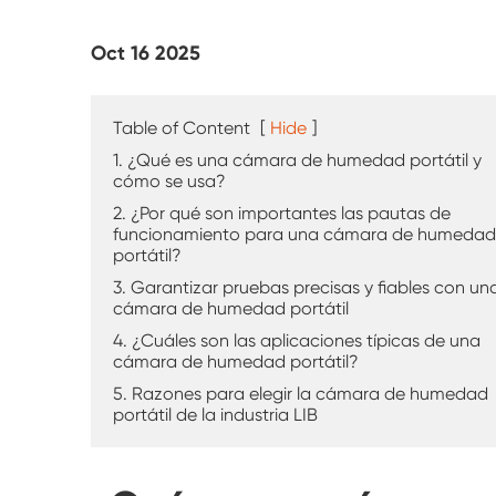
Probador de intemperie UV
Oct 16 2025
Cámara de prueba de polvo
Cámara de prueba de lluvia
Table of Content
[
Hide
]
1. ¿Qué es una cámara de humedad portátil y
Cámara de paseo
cómo se usa?
2. ¿Por qué son importantes las pautas de
funcionamiento para una cámara de humedad
Cámara de prueba especial
portátil?
3. Garantizar pruebas precisas y fiables con un
Equipo de prueba IP
cámara de humedad portátil
4. ¿Cuáles son las aplicaciones típicas de una
cámara de humedad portátil?
5. Razones para elegir la cámara de humedad
portátil de la industria LIB