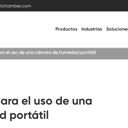
estchamber.com
Productos
Industrias
Solucione
ara el uso de una cámara de humedad portátil
Cámara de prueba de temperatura y
humedad
Cámara fría caliente
ara el uso de una
Cámara de vibración
 portátil
Cámara de prueba de alta temperatura
baja