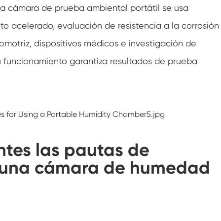
 La cámara de prueba ambiental portátil se usa
Cámara de prueba ambiental de humedad
acelerado, evaluación de resistencia a la corrosión
Cámara de temperatura constante
tomotriz, dispositivos médicos e investigación de
Cámara de prueba ambiental fotovoltaica
 funcionamiento garantiza resultados de prueba
Cámara de prueba de temperatura
constante y humedad
Cámara de estabilidad de la prueba de
envejecimiento de la hidrólisis
Macha húmeda para cámara de prueba de
humedad
ntes las pautas de
Cámara de humedad
a una cámara de humedad
Cámara de altitud
Cámara de abuso térmico