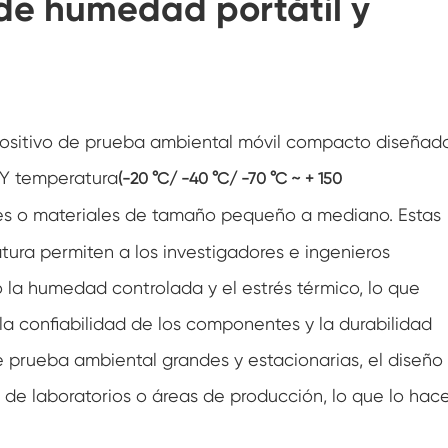
de humedad portátil y
Cámara de prueba de resistencia congelada
Cámara de prueba de temperatura fría
caliente
Cámara de ambiente frío
ositivo de prueba ambiental móvil compacto diseñad
Gabinete de clima constante
Y temperatura
(-20 °C/ -40 °C/ -70 °C ~ + 150
Equipo de prueba de agua de choque y
s o materiales de tamaño pequeño a mediano. Estas
salpicaduras de K-12 temperatura LV124
ra permiten a los investigadores e ingenieros
Cámara térmica de la batería a prueba de
explosiones
 la humedad controlada y el estrés térmico, lo que
Máquina de vibración de temperatura
 la confiabilidad de los componentes y la durabilidad
e prueba ambiental grandes y estacionarias, el diseño
Horno industrial para las baterías
o de laboratorios o áreas de producción, lo que lo hac
Cámara de congelación industrial