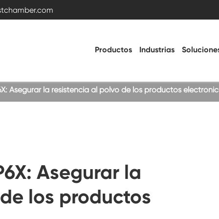
estchamber.com
Productos
Industrias
Solucione
X: Asegurar la resistencia al polvo de los productos electróni
Cámara de prueba de temperatura y
humedad
Cámara fría caliente
P6X: Asegurar la
Cámara de vibración
 de los productos
Cámara de prueba de alta temperatura
baja