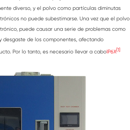
Cámara de prueba de resistencia congelada
ente diverso, y el polvo como partículas diminutas
Cámara de prueba de temperatura fría
ctrónicos no puede subestimarse. Una vez que el polvo
caliente
ectrónico, puede causar una serie de problemas como
Cámara de ambiente frío
te y desgaste de los componentes, afectando
Gabinete de clima constante
[1]
ucto. Por lo tanto, es necesario llevar a cabo
IP6X
Equipo de prueba de agua de choque y
salpicaduras de K-12 temperatura LV124
Cámara térmica de la batería a prueba de
explosiones
Máquina de vibración de temperatura
Horno industrial para las baterías
Cámara de congelación industrial