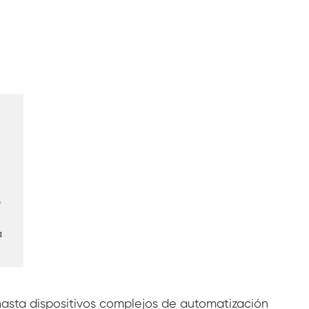
Cámara de humedad de temperatura
constante
Cámara de prueba de baterías
Cámara controlada por el medio ambiente
Cámara de humedad térmica
Cámara Climática CO2
Cámara criogénica
s
Máquina de prueba de estabilidad térmica
a
Cámara de calefacción húmeda para
módulos PV
Cámara de prueba de temperatura y clima
hasta dispositivos complejos de automatización