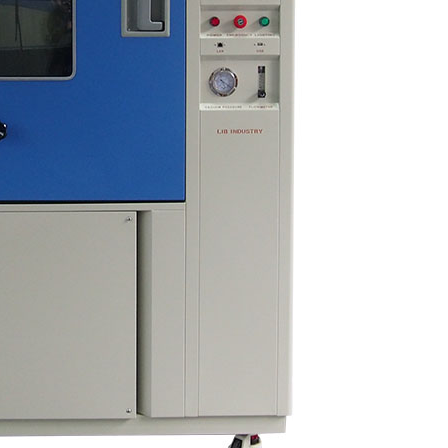
Cámara de humedad de temperatura
personalizada de doble puerta
Cámara de humedad fría caliente
Cámara de prueba de vida útil
Spray de sal combinado y cámara de
prueba climática
Unidad de condición ambiental controlada
de temperatura y humedad
Cámara de prueba de temperatura y presión
de aire baja
Cámara de simulación ambiental de
temperatura
Gasa de bulbo húmedo para cámaras de
humedad de temperatura
Cámara de prueba ambiental versátil