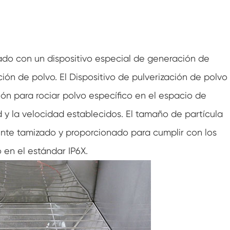
Caminar en cámara de humedad
Cámara de humedad fría de calor
ado con un dispositivo especial de generación de
Cámara de temperatura
ción de polvo. El Dispositivo de pulverización de polvo
Cámara ambiental de alcance
ión para rociar polvo específico en el espacio de
y la velocidad establecidos. El tamaño de partícula
Cámara de estrés ambiental
ente tamizado y proporcionado para cumplir con los
Cámara Ambiental Sub-cero
 en el estándar IP6X.
Equipo de prueba acelerado de vida útil
Cámara de estabilidad
Cámara de la coctelera de temperatura