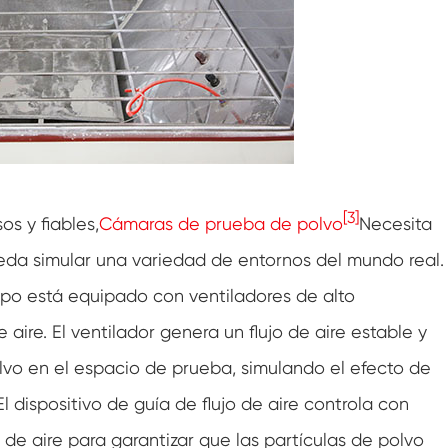
Gabinete de baja temperatura constante
Cámara de congelación de deshielo
Cámara de prueba a prueba de explosión
Cámara de prueba de congelación de
humedad
[3]
os y fiables,
Cámaras de prueba de polvo
Necesita
Cámara climática fotovoltaica
da simular una variedad de entornos del mundo real.
Cámara de pruebas para módulos
fotovoltaicos
quipo está equipado con ventiladores de alto
Cámara de prueba PV
 aire. El ventilador genera un flujo de aire estable y
lvo en el espacio de prueba, simulando el efecto de
Cámara de prueba de laboratorio
 El dispositivo de guía de flujo de aire controla con
Cámara ambiental PV
jo de aire para garantizar que las partículas de polvo