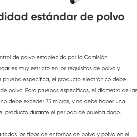
Cámara de prueba ambiental de humedad
ndidad estándar de polvo
Cámara de temperatura constante
Cámara de prueba ambiental fotovoltaica
Cámara de prueba de temperatura
constante y humedad
ntrol de polvo establecido por la Comisión
Cámara de estabilidad de la prueba de
ndar es muy estricto en los requisitos de polvo y
envejecimiento de la hidrólisis
e prueba específica, el producto electrónico debe
Macha húmeda para cámara de prueba de
humedad
e polvo. Para pruebas específicas, el diámetro de la
Cámara de humedad
e no debe exceder 75 micras, y no debe haber una
del producto durante el período de prueba dado.
Cámara de altitud
Cámara de abuso térmico
todos los tipos de entornos de polvo y polvo en el