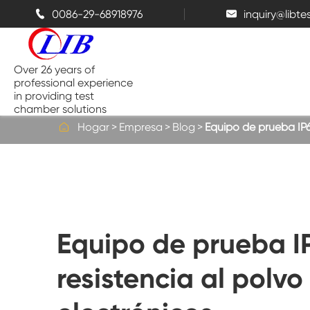
0086-29-68918976
inquiry@libt


Over 26 years of
professional experience
in providing test
chamber solutions

Hogar
Empresa
Blog
Equipo de prueba IP6
Cámara de temperatura y
humedad
Cámara de prueba de Benchtop
Equipo de prueba I
Cámaras térmicas
resistencia al polvo
Cámaras de espray de sal