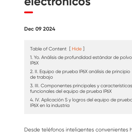
electrónicos
Probador de intemperie UV
Cámara de prueba de polvo
Dec 09 2024
Cámara de prueba de lluvia
Cámara de paseo
Table of Content
[
Hide
]
1. Yo. Análisis de profundidad estándar de polvo
Cámara de prueba especial
IP6X
2. II. Equipo de prueba IP6X análisis de principio
de trabajo
Equipo de prueba IP
3. III. Componentes principales y característica
funcionales del equipo de prueba IP6X
4. IV. Aplicación S y logros del equipo de prueb
IP6X en la industria
Desde teléfonos inteligentes convenientes 