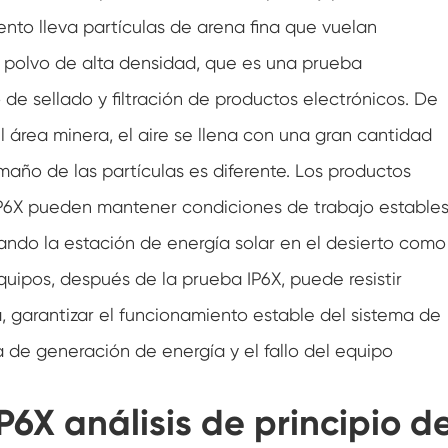
Cámara de aire acondicionado de
iento lleva partículas de arena fina que vuelan
temperatura negativa
 polvo de alta densidad, que es una prueba
Cámara de prueba climática del laboratorio
de la humedad de la temperatura
 sellado y filtración de productos electrónicos. De
Cámara de altitud de temperatura
el área minera, el aire se llena con una gran cantidad
maño de las partículas es diferente. Los productos
Cámara de calor húmedo
IP6X pueden mantener condiciones de trabajo estable
Horno de secado
ando la estación de energía solar en el desierto como
Dispositivos de prueba para paneles
equipos, después de la prueba IP6X, puede resistir
fotovoltaicos
a, garantizar el funcionamiento estable del sistema de
Cámara de clima frío
a de generación de energía y el fallo del equipo
Cámara de pruebas de degradación
fotovoltaica
P6X análisis de principio d
Cámara de acondicionamiento