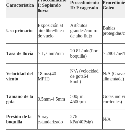
Procedimiento
Procedimiento
Característica
I: Soplando
II: Exagerado
Goteo
lluvia
Exposición al
Artículos
Bahías
Uso primario
aire libre/línea
grandes/control
protegidas/con
de vuelo
de alto flujo
20.8L/min
(Por
Tasa de lluvia
≥ 1,7 mm/min
≥ 280L/m²/hr
boquilla)
N/A (velocidad
Velocidad del
18 m/s
(
40
N/A (Graveda
de gota
64
viento
MPH
)
alimentada)
km/h
)
Tamaño de la
500μm-
Gotas individua
0,5mm-4,5mm
gota
4500μm
corrientes)
Presión de la
Spray
276
N/A
boquilla
estandarizado
kPa
(40
Psig
)