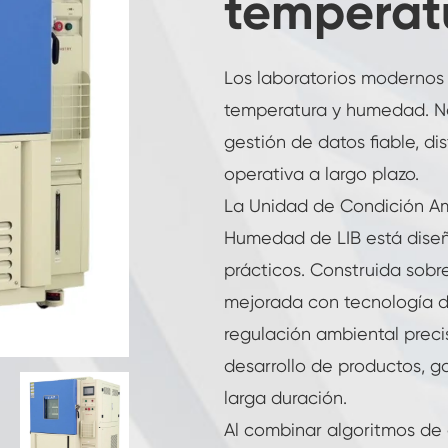
temperat
Cámara de humedad de temperatura
constante
Cámara de prueba de baterías
Los laboratorios modernos
temperatura y humedad. Ne
Cámara controlada por el medio ambiente
gestión de datos fiable, di
Cámara de humedad térmica
operativa a largo plazo.
La Unidad de Condición A
Cámara Climática CO2
Humedad de LIB está diseñ
Cámara criogénica
prácticos. Construida sob
mejorada con tecnología d
Máquina de prueba de estabilidad térmica
regulación ambiental preci
Cámara de calefacción húmeda para
desarrollo de productos, g
módulos PV
larga duración.
Cámara de prueba de temperatura y clima
Al combinar algoritmos de c