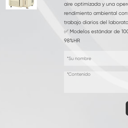
aire optimizada y una opera
Cámara de prueba de resistencia congelada
rendimiento ambiental confi
Cámara de prueba de temperatura fría
caliente
trabajo diarios del laborato
✅ Modelos estándar de 10
Cámara de ambiente frío
98%HR
Gabinete de clima constante
Equipo de prueba de agua de choque y
salpicaduras de K-12 temperatura LV124
Cámara térmica de la batería a prueba de
explosiones
Máquina de vibración de temperatura
Horno industrial para las baterías
Cámara de congelación industrial