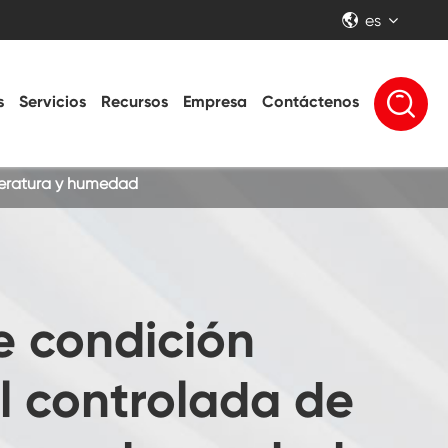
es


s
Servicios
Recursos
Empresa
Contáctenos
peratura y humedad
e condición
l controlada de