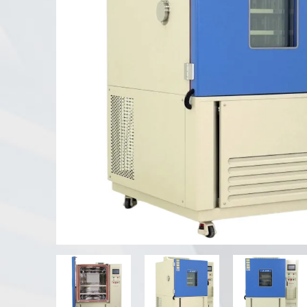
Probador de intemperie UV
Cámara de prueba de polvo
Cámara de prueba de lluvia
Cámara de paseo
Cámara de prueba especial
Equipo de prueba IP