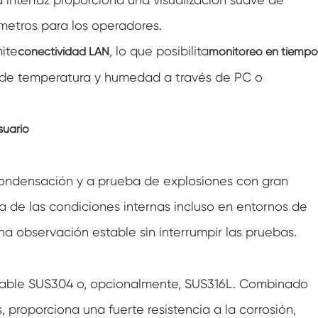
Caminar en cámara de humedad
ámetros para los operadores.
ite
, lo que posibilita
conectividad LAN
monitoreo en tiempo
Cámara de humedad fría de calor
s de temperatura y humedad a través de PC o
Cámara de temperatura
Cámara ambiental de alcance
suario
Cámara de estrés ambiental
condensación y a prueba de explosiones con gran
Cámara Ambiental Sub-cero
ra de las condiciones internas incluso en entornos de
Equipo de prueba acelerado de vida útil
a observación estable sin interrumpir las pruebas.
Cámara de estabilidad
dable SUS304 o, opcionalmente, SUS316L. Combinado
Cámara de la coctelera de temperatura
 proporciona una fuerte resistencia a la corrosión,