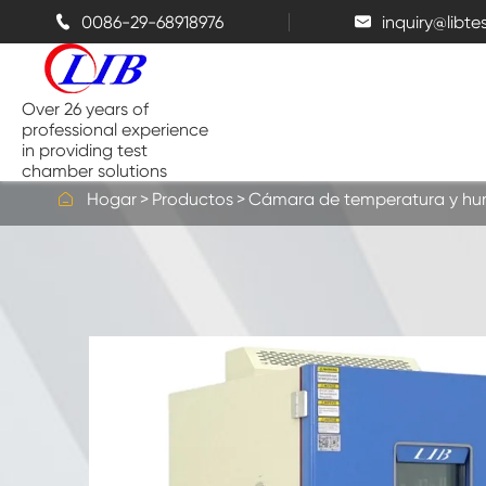
0086-29-68918976
inquiry@libt


Over 26 years of
professional experience
in providing test
chamber solutions

Hogar
Productos
Cámara de temperatura y h
Cámara de temperatura y
humedad
Cámara de prueba de Benchtop
Cámaras térmicas
Cámaras de espray de sal