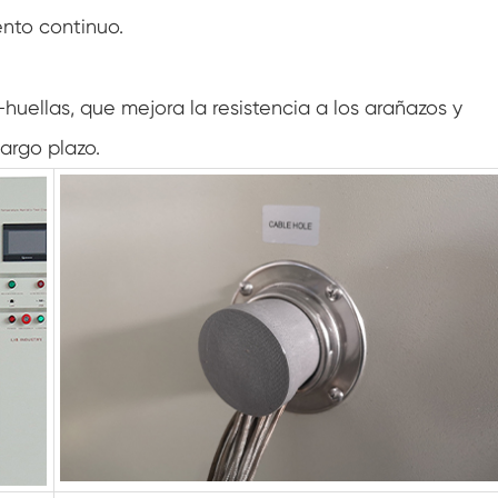
ento continuo.
Gabinete de baja temperatura constante
Cámara de congelación de deshielo
i-huellas, que mejora la resistencia a los arañazos y
Cámara de prueba a prueba de explosión
argo plazo.
Cámara de prueba de congelación de
humedad
Cámara climática fotovoltaica
Cámara de pruebas para módulos
fotovoltaicos
Cámara de prueba PV
Cámara de prueba de laboratorio
Cámara ambiental PV