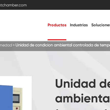
estchamber.com
Productos
Industrias
Solucione
umedad
Unidad de condición ambiental controlada de tem
Cámara de prueba de temperatura y
humedad
Cámara fría caliente
Unidad d
Cámara de vibración
ambienta
Cámara de prueba de alta temperatura
baja