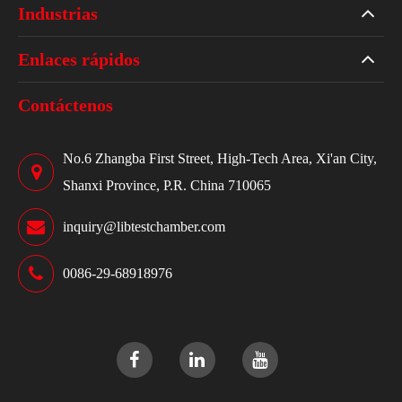
Industrias
Enlaces rápidos
Contáctenos
No.6 Zhangba First Street, High-Tech Area, Xi'an City,
Shanxi Province, P.R. China 710065
inquiry@libtestchamber.com
0086-29-68918976