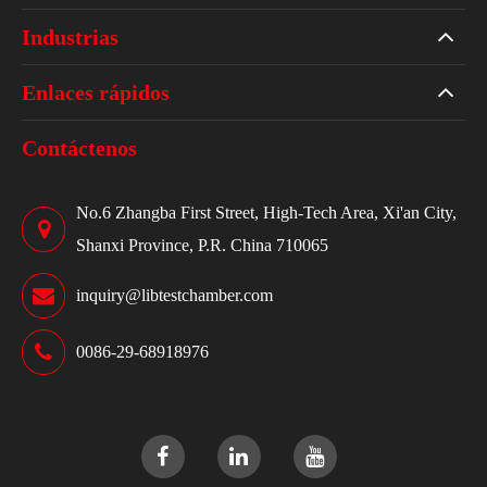
Industrias
Enlaces rápidos
Contáctenos
No.6 Zhangba First Street, High-Tech Area, Xi'an City,
Shanxi Province, P.R. China 710065
inquiry@libtestchamber.com
0086-29-68918976