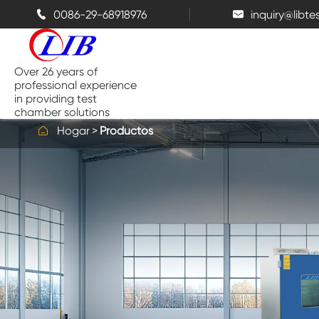
0086-29-68918976
inquiry@libt


Over 26 years of
professional experience
in providing test
chamber solutions

Hogar
Productos
Cámara de temperatura y
humedad
Cámara de prueba de Benchtop
Cámaras térmicas
Cámaras de espray de sal