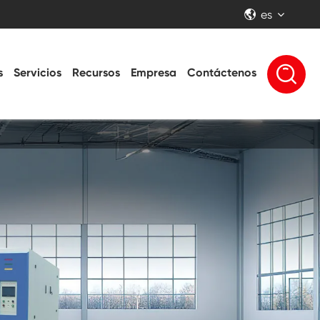
es


s
Servicios
Recursos
Empresa
Contáctenos