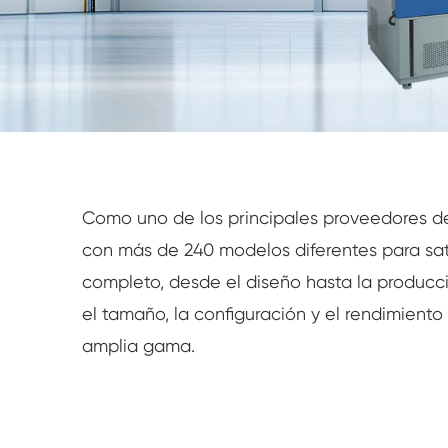
Probador de intemperie UV
Cámara de prueba de polvo
Cámara de prueba de lluvia
Cámara de paseo
Cámara de prueba especial
Como uno de los principales proveedores d
con más de 240 modelos diferentes para sati
Equipo de prueba IP
completo, desde el diseño hasta la producció
el tamaño, la configuración y el rendimien
amplia gama.