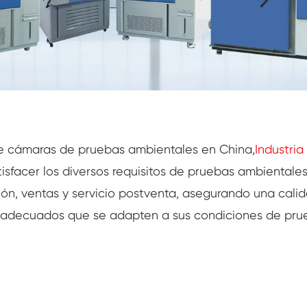
Cámara de humedad de temperatura
constante
Cámara de prueba de baterías
Cámara controlada por el medio ambiente
Cámara de humedad térmica
Cámara Climática CO2
e cámaras de pruebas ambientales en China,
Industria
sfacer los diversos requisitos de pruebas ambientales
Cámara criogénica
n, ventas y servicio postventa, asegurando una calidad 
to adecuados que se adapten a sus condiciones de pru
Máquina de prueba de estabilidad térmica
Cámara de calefacción húmeda para
módulos PV
Cámara de prueba de temperatura y clima