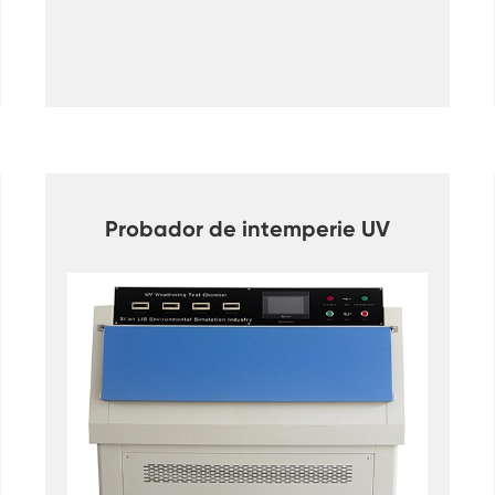
Cámara de humedad de temperatura
personalizada de doble puerta
Cámara de humedad fría caliente
Cámara de prueba de vida útil
Spray de sal combinado y cámara de
prueba climática
Probador de intemperie UV
Unidad de condición ambiental controlada
de temperatura y humedad
Cámara de prueba de temperatura y presión
de aire baja
Cámara de simulación ambiental de
temperatura
Gasa de bulbo húmedo para cámaras de
humedad de temperatura
Cámara de prueba ambiental versátil