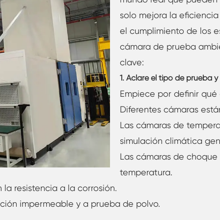
Gabinete de baja temperatura constante
solo mejora la eficienci
el cumplimiento de los e
Cámara de congelación de deshielo
cámara de prueba ambien
clave:
Cámara de prueba a prueba de explosión
1. Aclare el tipo de prueba y
Cámara de prueba de congelación de
humedad
Empiece por definir qué 
Diferentes cámaras están
Cámara climática fotovoltaica
Las cámaras de tempera
Cámara de pruebas para módulos
simulación climática gen
fotovoltaicos
Las cámaras de choque t
Cámara de prueba PV
temperatura.
Cámara de prueba de laboratorio
la resistencia a la corrosión.
cción impermeable y a prueba de polvo.
Cámara ambiental PV