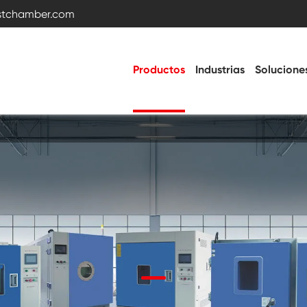
estchamber.com
Productos
Industrias
Solucione
Cámara de prueba de temperatura y
humedad
Cámara fría caliente
Cámara de vibración
Cámara de prueba de alta temperatura
baja