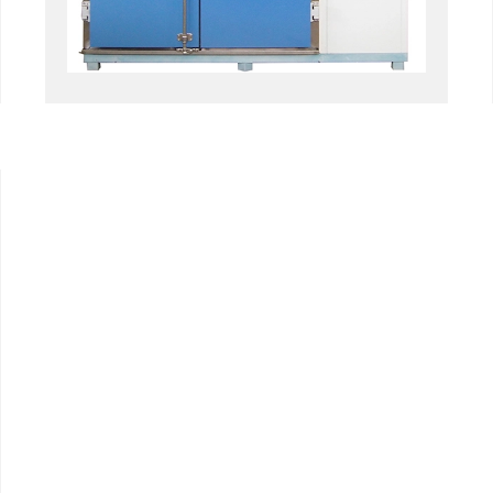
Cámara de aire acondicionado de
temperatura negativa
Cámara de prueba climática del laboratorio
de la humedad de la temperatura
Cámara de altitud de temperatura
Cámara de calor húmedo
Horno de secado
Dispositivos de prueba para paneles
fotovoltaicos
Cámara de clima frío
Cámara de pruebas de degradación
fotovoltaica
Cámara de acondicionamiento