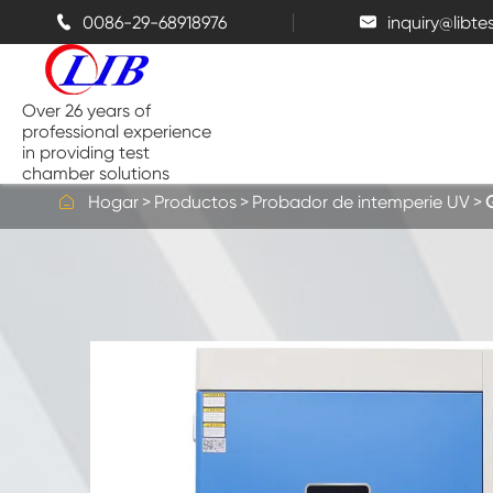
0086-29-68918976
inquiry@libt


Over 26 years of
professional experience
in providing test
chamber solutions

Hogar
Productos
Probador de intemperie UV
Cámara de temperatura y
humedad
Cámara de prueba de Benchtop
Cámaras térmicas
Cámaras de espray de sal