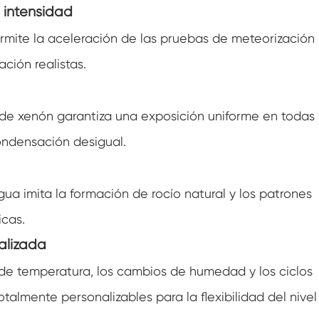
a intensidad
Caminar en cámara de humedad
ermite la aceleración de las pruebas de meteorización
Cámara de humedad fría de calor
ción realistas.
Cámara de temperatura
de xenón garantiza una exposición uniforme en todas
Cámara ambiental de alcance
ondensación desigual.
Cámara de estrés ambiental
a imita la formación de rocío natural y los patrones
Cámara Ambiental Sub-cero
icas.
Equipo de prueba acelerado de vida útil
alizada
Cámara de estabilidad
 de temperatura, los cambios de humedad y los ciclos
lmente personalizables para la flexibilidad del nivel
Cámara de la coctelera de temperatura