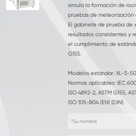
simula la formación de rocío
Cámara de prueba de resistencia congelada
pruebas de meteorización 
Cámara de prueba de temperatura fría
caliente
El gabinete de prueba de 
resultados consistentes y r
Cámara de ambiente frío
el cumplimiento de estánd
Gabinete de clima constante
G155.
Equipo de prueba de agua de choque y
salpicaduras de K-12 temperatura LV124
Modelos estándar: XL-S-50
Cámara térmica de la batería a prueba de
Normas aplicables: IEC 60
explosiones
ISO 4892-2, ASTM G155, AST
Máquina de vibración de temperatura
ISO 105-B04 (EN) (DIN).
Horno industrial para las baterías
Cámara de congelación industrial