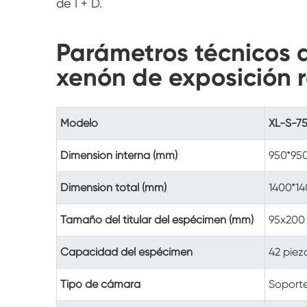
de I + D.
Parámetros técnicos 
xenón de exposición 
Modelo
XL-S-7
Dimensión interna (mm)
950*95
Dimensión total (mm)
1400*1
Tamaño del titular del espécimen (mm)
95x200
Capacidad del espécimen
42 piez
Tipo de cámara
Soporte