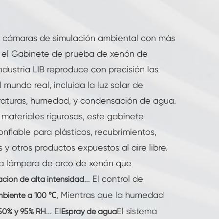
 cámaras de simulación ambiental con más
, el Gabinete de prueba de xenón de
ndustria LIB reproduce con precisión las
l mundo real, incluida la luz solar de
raturas, humedad, y condensación de agua.
materiales rigurosas, este gabinete
nfiable para plásticos, recubrimientos,
 otros productos expuestos al aire libre.
na lámpara de arco de xenón que
... El control de
ación de alta intensidad
, Mientras que la humedad
biente a 100 ℃
... El
El sistema
50% y 95% RH
Espray de agua