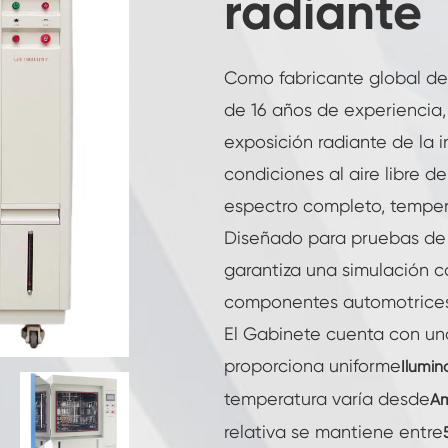
radiante
Cámara de humedad de temperatura
constante
Cámara de prueba de baterías
Como fabricante global de
de 16 años de experiencia
Cámara controlada por el medio ambiente
exposición radiante de la i
Cámara de humedad térmica
condiciones al aire libre de
espectro completo, tempe
Cámara Climática CO2
Diseñado para pruebas de 
Cámara criogénica
garantiza una simulación co
componentes automotrices y
Máquina de prueba de estabilidad térmica
El Gabinete cuenta con u
Cámara de calefacción húmeda para
proporciona uniforme
Ilumin
módulos PV
temperatura varía desde
Am
Cámara de prueba de temperatura y clima
relativa se mantiene entre