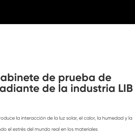
Cámara de aire acondicionado de
temperatura negativa
Cámara de prueba climática del laboratorio
de la humedad de la temperatura
Cámara de altitud de temperatura
Cámara de calor húmedo
Horno de secado
Gabinete de prueba de
Dispositivos de prueba para paneles
adiante de la industria LIB
fotovoltaicos
Cámara de clima frío
Cámara de pruebas de degradación
fotovoltaica
duce la interacción de la luz solar, el calor, la humedad y la
Cámara de acondicionamiento
do el estrés del mundo real en los materiales