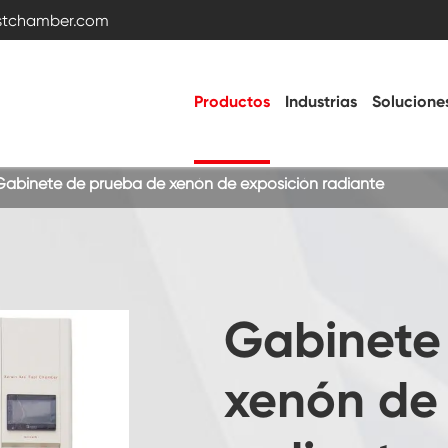
estchamber.com
Productos
Industrias
Solucione
Gabinete de prueba de xenón de exposición radiante
Cámara de prueba de temperatura y
humedad
Cámara fría caliente
Gabinete
Cámara de vibración
xenón de
Cámara de prueba de alta temperatura
baja