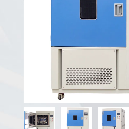
Probador de intemperie UV
Cámara de prueba de polvo
Cámara de prueba de lluvia
Cámara de paseo
Cámara de prueba especial
Equipo de prueba IP