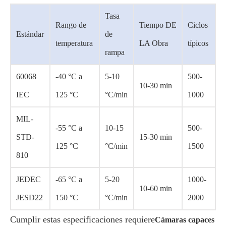
Tasa
Rango de
Tiempo DE
Ciclos
Estándar
de
temperatura
LA Obra
típicos
rampa
60068
-40 °C a
5-10
500-
10-30 min
IEC
125 °C
°C/min
1000
MIL-
-55 °C a
10-15
500-
STD-
15-30 min
125 °C
°C/min
1500
810
JEDEC
-65 °C a
5-20
1000-
10-60 min
JESD22
150 °C
°C/min
2000
Cumplir estas especificaciones requiere
Cámaras capaces