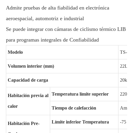
Admite pruebas de alta fiabilidad en electrónica
aeroespacial, automotriz e industrial
Se puede integrar con cámaras de ciclismo térmico LIB
para programas integrales de Confiabilidad
Modelo
TS-16
Volumen interior (mm)
22L
Capacidad de carga
20kg
Temperatura límite superior
220 ℃
Habitación previa al
calor
Tiempo de calefacción
Ambien
Límite inferior Temperatura
-75 ℃
Habitación Pre-