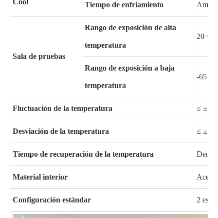
Cool
Tiempo de enfriamiento
Ambien
Rango de exposición de alta
20 ~ 2
temperatura
Sala de pruebas
Rango de exposición a baja
-65 ~ 
temperatura
Fluctuación de la temperatura
≤ ± 0,
Desviación de la temperatura
≤ ± 3
Tiempo de recuperación de la temperatura
Dentro
Material interior
Acero 
Configuración estándar
2 estan