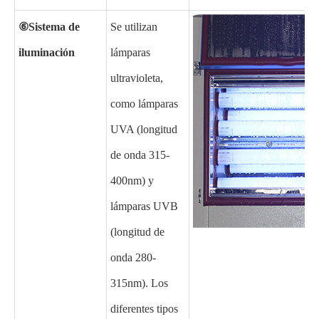
⑥
Sistema de
Se utilizan
iluminación
lámparas
ultravioleta,
como lámparas
UVA (longitud
de onda 315-
400nm) y
lámparas UVB
(longitud de
onda 280-
315nm). Los
diferentes tipos