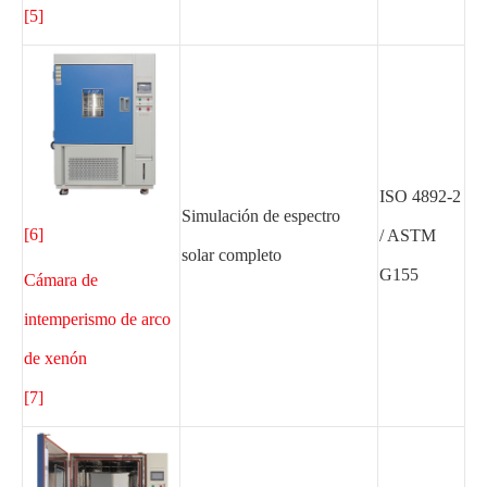
[5]
ISO 4892-2
Simulación de espectro
[6]
/ ASTM
solar completo
G155
Cámara de
intemperismo de arco
de xenón
[7]