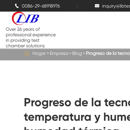
0086-29-68918976
inquiry@libt


Over 26 years of
professional experience
in providing test
chamber solutions

Hogar
Empresa
Blog
Progreso de la tecn
Cámara de temperatura y
humedad
Cámara de prueba de Benchtop
Progreso de la tecn
Cámaras térmicas
temperatura y hum
Cámaras de espray de sal