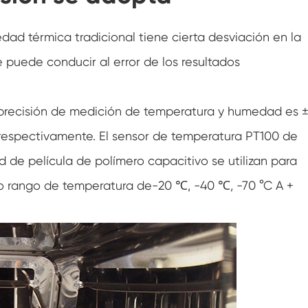
Cámara de humedad de temperatura
personalizada de doble puerta
ad térmica tradicional tiene cierta desviación en la
Cámara de humedad fría caliente
puede conducir al error de los resultados
Cámara de prueba de vida útil
Spray de sal combinado y cámara de
 precisión de medición de temperatura y humedad es 
prueba climática
 respectivamente. El sensor de temperatura PT100 de
Unidad de condición ambiental controlada
de temperatura y humedad
d de película de polímero capacitivo se utilizan para
Cámara de prueba de temperatura y presión
io rango de temperatura de-20 ℃, -40 ℃, -70 °C A +
de aire baja
Cámara de simulación ambiental de
temperatura
Gasa de bulbo húmedo para cámaras de
humedad de temperatura
Cámara de prueba ambiental versátil