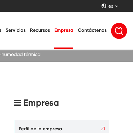
es


s
Servicios
Recursos
Empresa
Contáctenos
de humedad térmica
Empresa

Perfil de la empresa