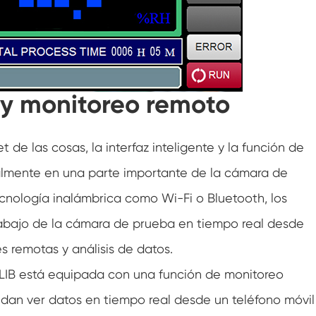
Caminar en cámara de humedad
Cámara de humedad fría de calor
Cámara de temperatura
e y monitoreo remoto
Cámara ambiental de alcance
t de las cosas, la interfaz inteligente y la función de
Cámara de estrés ambiental
lmente en una parte importante de la cámara de
Cámara Ambiental Sub-cero
nología inalámbrica como Wi-Fi o Bluetooth, los
rabajo de la cámara de prueba en tiempo real desde
Equipo de prueba acelerado de vida útil
es remotas y análisis de datos.
Cámara de estabilidad
IB está equipada con una función de monitoreo
dan ver datos en tiempo real desde un teléfono móvil
Cámara de la coctelera de temperatura