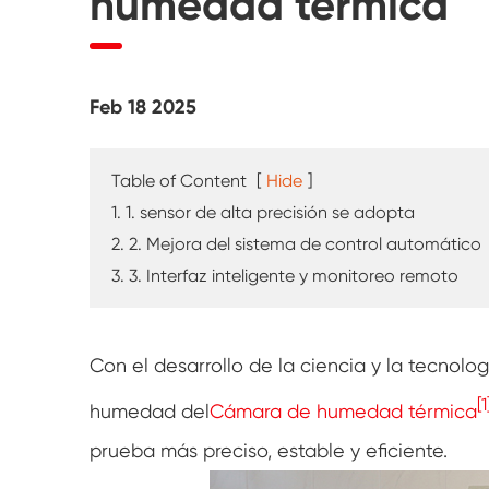
humedad térmica
Probador de intemperie UV
Cámara de prueba de polvo
Feb 18 2025
Cámara de prueba de lluvia
Cámara de paseo
Table of Content
[
Hide
]
1. 1. sensor de alta precisión se adopta
Cámara de prueba especial
2. 2. Mejora del sistema de control automático
3. 3. Interfaz inteligente y monitoreo remoto
Equipo de prueba IP
Con el desarrollo de la ciencia y la tecnolog
[1
humedad del
Cámara de humedad térmica
prueba más preciso, estable y eficiente.