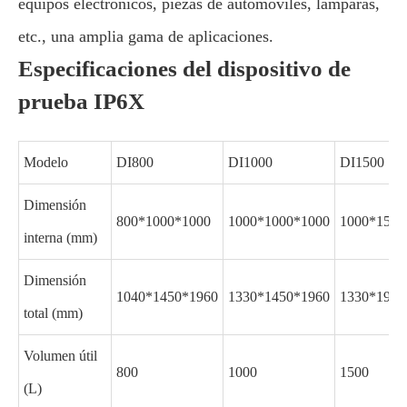
equipos electrónicos, piezas de automóviles, lámparas,
etc., una amplia gama de aplicaciones.
Especificaciones del dispositivo de
prueba IP6X
Modelo
DI800
DI1000
DI1500
Dimensión
800*1000*1000
1000*1000*1000
1000*1500
interna (mm)
Dimensión
1040*1450*1960
1330*1450*1960
1330*1950
total (mm)
Volumen útil
800
1000
1500
(L)