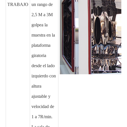
TRABAJO
un rango de
2,5 M a 3M
golpea la
muestra en la
plataforma
giratoria
desde el lado
izquierdo con
altura
ajustable y
velocidad de
1 a 7R/min.
La sala de