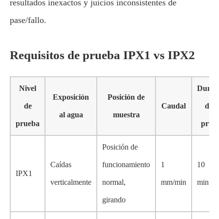
resultados inexactos y juicios inconsistentes de
pase/fallo.
Requisitos de prueba IPX1 vs IPX2
Nivel
Durac
Exposición
Posición de
de
Caudal
de l
al agua
muestra
prueba
prue
Posición de
Caídas
funcionamiento
1
10
IPX1
verticalmente
normal,
mm/min
minuto
girando