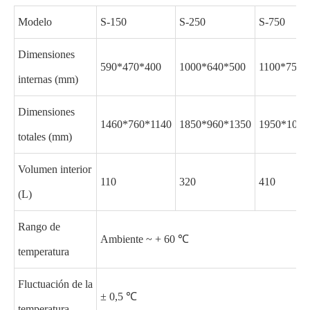
Modelo
S-150
S-250
S-750
Dimensiones
590*470*400
1000*640*500
1100*750*
internas (mm)
Dimensiones
1460*760*1140
1850*960*1350
1950*1030
totales (mm)
Volumen interior
110
320
410
(L)
Rango de
Ambiente ~ + 60 ℃
temperatura
Fluctuación de la
± 0,5 ℃
temperatura