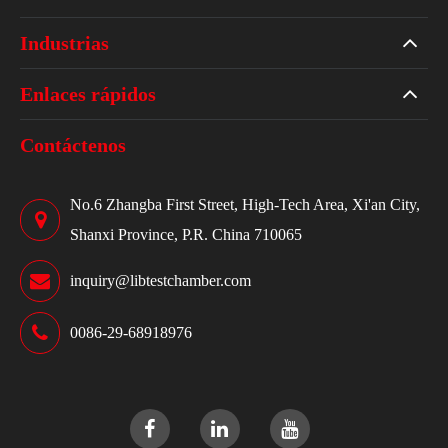
Industrias
Enlaces rápidos
Contáctenos
No.6 Zhangba First Street, High-Tech Area, Xi'an City,
Shanxi Province, P.R. China 710065
inquiry@libtestchamber.com
0086-29-68918976