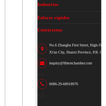
Industrias
Enlaces rápidos
Contáctenos
No.6 Zhangba First Street, High-Tech
Xi'an City, Shanxi Province, P.R. Ch
inquiry@libtestchamber.com
[11]
0086-29-68918976
[12]