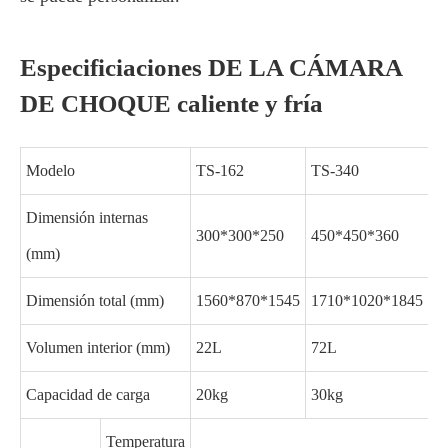
Especificiaciones DE LA CÁMARA
DE CHOQUE caliente y fría
Modelo
TS-162
TS-340
T
Dimensión internas
300*300*250
450*450*360
6
(mm)
Dimensión total (mm)
1560*870*1545
1710*1020*1845
1
Volumen interior (mm)
22L
72L
2
Capacidad de carga
20kg
30kg
5
Temperatura